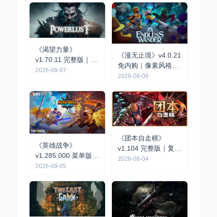
《渴望力量》
《漫无止境》v4.0.21
v1.70.11 完整版｜开
免内购｜像素风格肉
放世界动作RPG手游
2026-08-07
鸽RPG手游
2026-08-06
《团本自走棋》
《英雄战争》
v1.104 完整版｜复古
v1.285.000 菜单版 |
队伍制肉鸽自走棋手
2026-08-04
战略战术RPG手游
2026-08-05
游