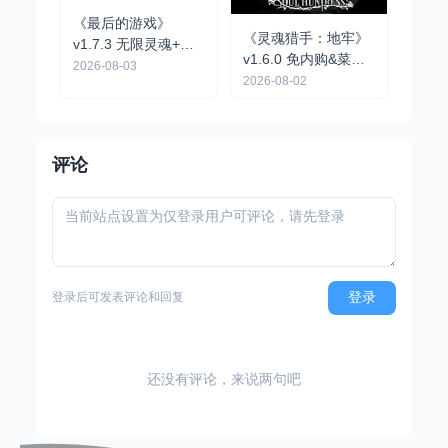
《最后的游戏》
《灵魂猎手：地牢》
v1.7.3 无限灵魂+完
v1.6.0 免内购&菜单
整版｜肉鸽弹幕动作
2026-08-03
版 | 黑暗幻想风动作
2026-08-02
手游
地牢冒险手游
评论
登录
登录后可发表评论和回复
还没有评论，来说两句吧