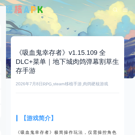
《吸血鬼幸存者》v1.15.109 全
DLC+菜单｜地下城肉鸽弹幕割草生
存手游
2026年7月8日
steam移植手游
肉鸽
硬核游戏
RPG
,
,
【游戏简介】
《吸血鬼幸存者》极简操作玩法，仅需操控角色