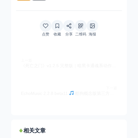
点赞
收藏
分享
二维码
海报
上一篇
《死亡之门》v1.2.5 完整版｜暗黑卡通魂系动作冒险解谜手游
下一篇
EchoMusic 2.2.8.beta11
酷狗概念版第三方电脑版，每日领取VIP
相关文章