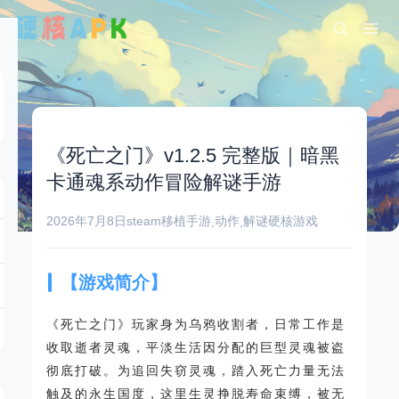
《死亡之门》v1.2.5 完整版｜暗黑
卡通魂系动作冒险解谜手游
2026年7月8日
steam移植手游
动作
解谜
硬核游戏
,
,
【游戏简介】
《死亡之门》玩家身为乌鸦收割者，日常工作是
收取逝者灵魂，平淡生活因分配的巨型灵魂被盗
彻底打破。为追回失窃灵魂，踏入死亡力量无法
触及的永生国度，这里生灵挣脱寿命束缚，被无