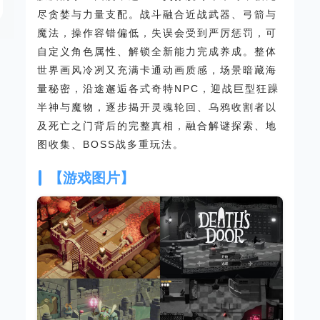
尽贪婪与力量支配。战斗融合近战武器、弓箭与
魔法，操作容错偏低，失误会受到严厉惩罚，可
自定义角色属性、解锁全新能力完成养成。整体
世界画风冷冽又充满卡通动画质感，场景暗藏海
量秘密，沿途邂逅各式奇特NPC，迎战巨型狂躁
半神与魔物，逐步揭开灵魂轮回、乌鸦收割者以
及死亡之门背后的完整真相，融合解谜探索、地
图收集、BOSS战多重玩法。
【游戏图片】