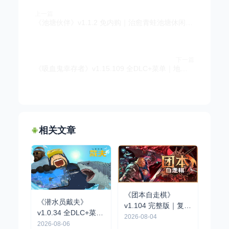
上一篇
《池塘伙伴》v1.1.2 免内购｜治愈青蛙池塘休闲经营手游
下一篇
《吸血鬼幸存者》v1.15.109 全DLC+菜单｜地下城肉鸽弹幕割草生存手游
相关文章
《团本自走棋》
《潜水员戴夫》
v1.104 完整版｜复古
v1.0.34 全DLC+菜单
队伍制肉鸽自走棋手
2026-08-04
| 像素风海洋探索经
2026-08-06
游