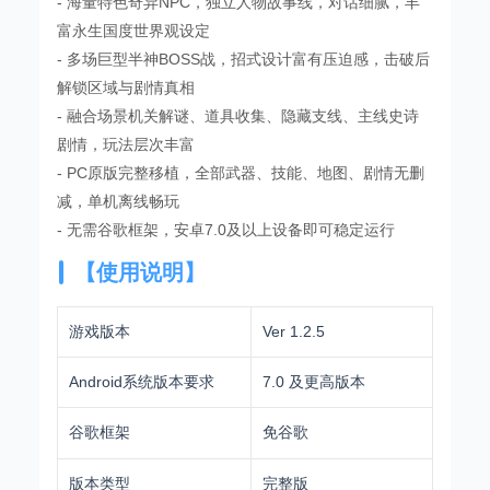
- 海量特色奇异NPC，独立人物故事线，对话细腻，丰
富永生国度世界观设定
- 多场巨型半神BOSS战，招式设计富有压迫感，击破后
解锁区域与剧情真相
- 融合场景机关解谜、道具收集、隐藏支线、主线史诗
剧情，玩法层次丰富
- PC原版完整移植，全部武器、技能、地图、剧情无删
减，单机离线畅玩
- 无需谷歌框架，安卓7.0及以上设备即可稳定运行
【使用说明】
游戏版本
Ver 1.2.5
Android系统版本要求
7.0 及更高版本
谷歌框架
免谷歌
版本类型
完整版