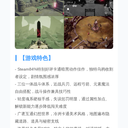
【游戏特色】
- Steam84%特别好评卡通暗黑动作佳作，独特乌鸦收割
者设定，剧情氛围感浓厚
- 三位一体战斗体系，近战兵刃、远程弓箭、元素魔法
自由搭配，战斗操作兼具技巧性
- 轻度魂系硬核手感，失误惩罚明显，通过属性加点、
解锁新能力逐步降低闯关难度
- 广袤互通幻想世界，冷冽卡通美术风格，地图遍布隐
藏道路、道具与秘密支线