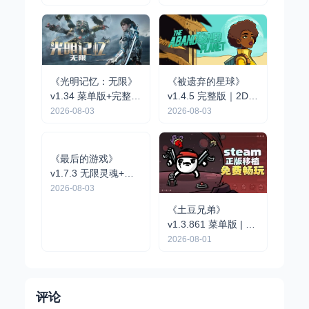
营手游
《光明记忆：无限》
《被遗弃的星球》
v1.34 菜单版+完整版
v1.4.5 完整版｜2D像
｜第一人称动作战术
素点击解谜冒险手游
2026-08-03
2026-08-03
射击手游
《最后的游戏》
《土豆兄弟》
v1.7.3 无限灵魂+完
v1.3.861 菜单版 | 自
整版｜肉鸽弹幕动作
2026-08-03
上而下 Roguelike 竞
2026-08-01
手游
技场射击割草手游
评论