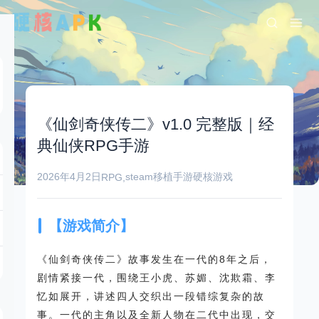
《仙剑奇侠传二》v1.0 完整版｜经
典仙侠RPG手游
2026年4月2日
steam移植手游
硬核游戏
RPG
,
【游戏简介】
《仙剑奇侠传二》故事发生在一代的8年之后，
剧情紧接一代，围绕王小虎、苏媚、沈欺霜、李
忆如展开，讲述四人交织出一段错综复杂的故
事。一代的主角以及全新人物在二代中出现，交