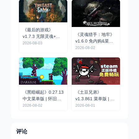
《最后的游戏》
《灵魂猎手：地牢》
v1.7.3 无限灵魂+完
v1.6.0 免内购&菜单
整版｜肉鸽弹幕动作
2026-08-03
版 | 黑暗幻想风动作
2026-08-02
手游
地牢冒险手游
《黑暗崛起》0.27.13
《土豆兄弟》
中文菜单版 | 怀旧像
v1.3.861 菜单版 | 自
素风硬核动作RPG手
上而下 Roguelike 竞
2026-08-02
2026-08-01
游
技场射击割草手游
评论