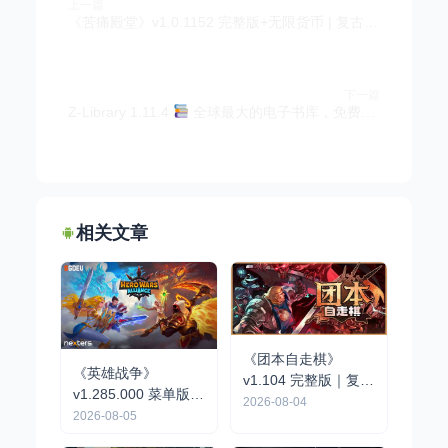
上一篇
《苦痛殿堂》v1.0.1152 完整版+无限货币 | 复古风肉鸽生存ARPG手游
下一篇
Z-Library 1.11.4
全球最大的电子书库，免费下载
相关文章
《团本自走棋》
《英雄战争》
v1.104 完整版｜复古
v1.285.000 菜单版 |
队伍制肉鸽自走棋手
2026-08-04
战略战术RPG手游
2026-08-05
游