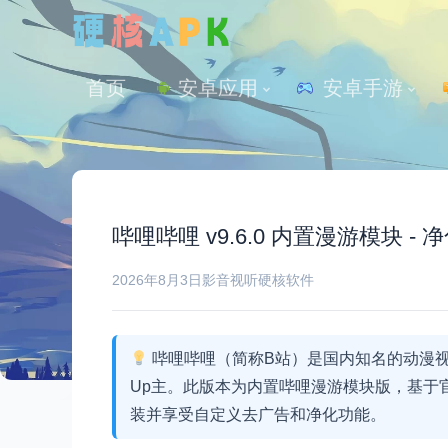
首页
安卓应用
 安卓手游
哔哩哔哩 v9.6.0 内置漫游模块 -
2026年8月3日
影音视听
硬核软件
哔哩哔哩（简称B站）是国内知名的动漫视
Up主。此版本为内置哔哩漫游模块版，基于官方
装并享受自定义去广告和净化功能。