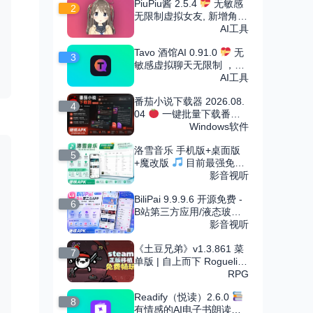
PiuPiu酱 2.5.4
无敏感
2
无限制虚拟女友, 新增角色
市场
AI工具
Tavo 酒馆AI 0.91.0
无
3
敏感虚拟聊天无限制 ，可
导入无限角色卡
AI工具
番茄小说下载器 2026.08.
4
04
一键批量下载番茄
小说
Windows软件
洛雪音乐 手机版+桌面版
5
+魔改版
目前最强免费
音乐软件，支持无损下载
影音视听
BiliPai 9.9.9.6 开源免费 -
6
B站第三方应用/液态玻璃
设计
影音视听
《土豆兄弟》v1.3.861 菜
7
单版 | 自上而下 Roguelike
竞技场射击割草手游
RPG
Readify（悦读）2.6.0
8
有情感的AI电子书朗读，