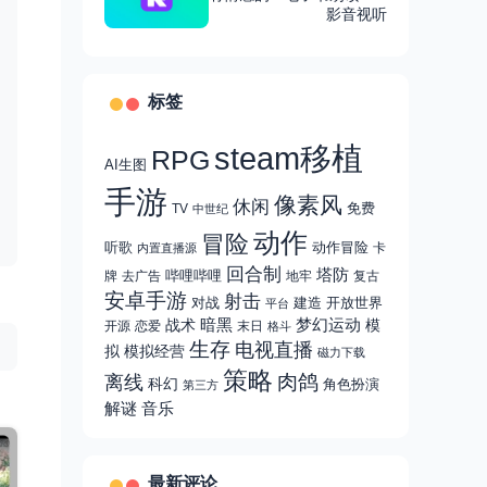
多国语言，支持多格式
影音视听
标签
steam移植
RPG
AI生图
手游
像素风
休闲
免费
TV
中世纪
动作
冒险
听歌
动作冒险
卡
内置直播源
回合制
塔防
哔哩哔哩
牌
去广告
地牢
复古
安卓手游
射击
对战
建造
开放世界
平台
战术
暗黑
梦幻运动
模
开源
恋爱
末日
格斗
生存
电视直播
拟
模拟经营
磁力下载
策略
肉鸽
离线
科幻
角色扮演
第三方
解谜
音乐
最新评论