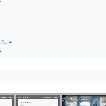
看
显示比例
式