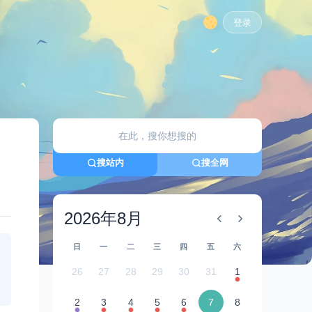
登录
搜站内
搜全网
2026年8月
日
一
二
三
四
五
六
26
27
28
29
30
31
1
2
3
4
5
6
7
8