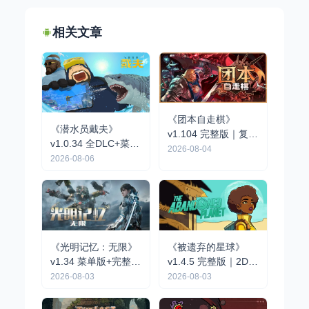
相关文章
《团本自走棋》
《潜水员戴夫》
v1.104 完整版｜复古
v1.0.34 全DLC+菜单
队伍制肉鸽自走棋手
2026-08-04
| 像素风海洋探索经
2026-08-06
游
营手游
《光明记忆：无限》
《被遗弃的星球》
v1.34 菜单版+完整版
v1.4.5 完整版｜2D像
｜第一人称动作战术
素点击解谜冒险手游
2026-08-03
2026-08-03
射击手游