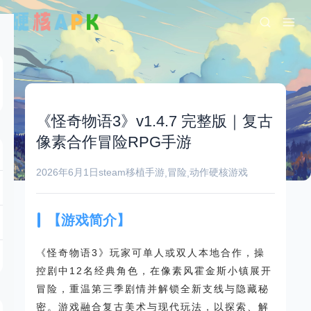
《怪奇物语3》v1.4.7 完整版｜复古
像素合作冒险RPG手游
2026年6月1日
steam移植手游
冒险
动作
硬核游戏
,
,
【游戏简介】
《怪奇物语3》玩家可单人或双人本地合作，操
控剧中12名经典角色，在像素风霍金斯小镇展开
冒险，重温第三季剧情并解锁全新支线与隐藏秘
密。游戏融合复古美术与现代玩法，以探索、解