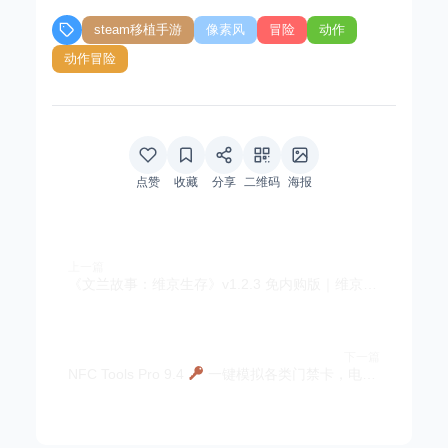
steam移植手游
像素风
冒险
动作
动作冒险
点赞
收藏
分享
二维码
海报
上一篇
《文兰故事：维京生存》v1.2.3 免内购版｜维京题材沙盒生存建造RPG手游
下一篇
NFC Tools Pro 9.4
一键模拟各类门禁卡，电梯卡，公交卡