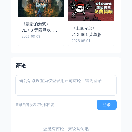
《最后的游戏》
《土豆兄弟》
v1.7.3 无限灵魂+完
v1.3.861 菜单版 | 自
整版｜肉鸽弹幕动作
2026-08-03
上而下 Roguelike 竞
2026-08-01
手游
技场射击割草手游
评论
登录
登录后可发表评论和回复
还没有评论，来说两句吧