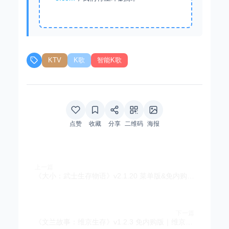
KTV
K歌
智能K歌
点赞
收藏
分享
二维码
海报
上一篇
《大小：武士生存物语》v2.1.20 菜单版&免内购 双版本｜战国武士生存建造RPG
下一篇
《文兰故事：维京生存》v1.2.3 免内购版｜维京题材沙盒生存建造RPG手游