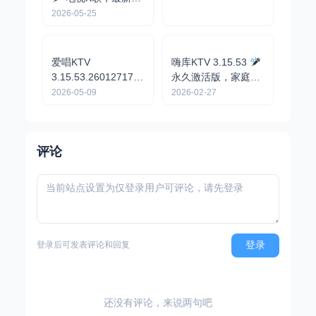
用版，支持扫码点
2026-05-25
歌，打分点歌
金调KTV 20260520
最新修复版 ，家
庭KTV，支持语音点
2026-05-19
歌，可下载
爱唱KTV
3.15.53.2601271744
嗨库KTV 3.15.53
| 解锁终身会员，可
2026-05-09
永久激活版，家庭免
扫码点歌，家庭KTV
费KTV，K歌神器
2026-02-27
评论