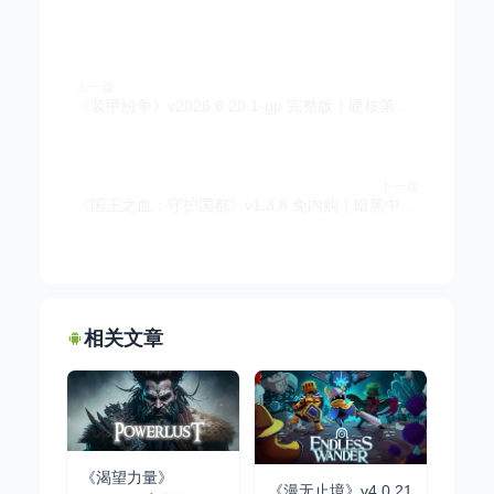
上一篇
《装甲纷争》v2026.6.20.1-gp 完整版｜硬核第三人称坦克对战手游
下一篇
《国王之血：守护国都》v1.3.8 免内购｜暗黑中世纪剧情策略塔防手游
相关文章
《渴望力量》
《漫无止境》v4.0.21