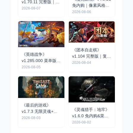
v1.70.11 完整版｜开
免内购｜像素风格肉
放世界动作RPG手游
2026-08-07
鸽RPG手游
2026-08-06
《团本自走棋》
《英雄战争》
v1.104 完整版｜复古
v1.285.000 菜单版 |
队伍制肉鸽自走棋手
2026-08-04
战略战术RPG手游
2026-08-05
游
《最后的游戏》
《灵魂猎手：地牢》
v1.7.3 无限灵魂+完
v1.6.0 免内购&菜单
整版｜肉鸽弹幕动作
2026-08-03
版 | 黑暗幻想风动作
2026-08-02
手游
地牢冒险手游