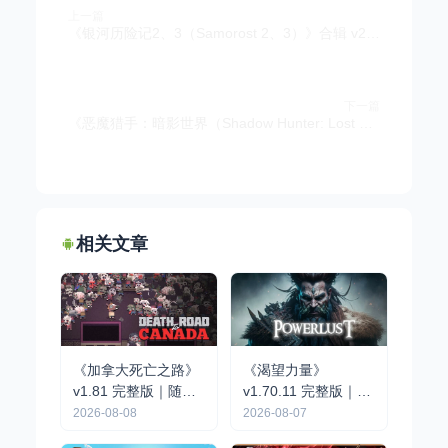
上一篇
《银河历险记2、3（Samorost 2、3）》合辑 v2.44.0&v3.473.0 完整版 | 经典点击式解谜冒险手游
下一篇
《恶魔猎手：暗影世界（Shadow Hunter: Lost World）》v60.131.2.0 菜单版 | 硬核暗黑风动作RPG手游
相关文章
《加拿大死亡之路》
《渴望力量》
v1.81 完整版｜随机
v1.70.11 完整版｜开
生成公路旅行RPG手
放世界动作RPG手游
2026-08-08
2026-08-07
游