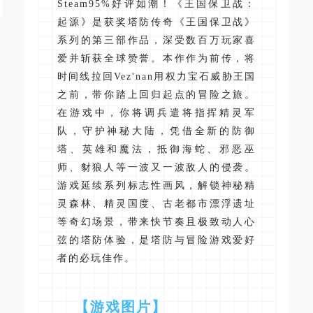
Steam95%好评如潮！《王国保卫战：
起源》是获奖塔防传奇《王国保卫战》
系列的第三部作品，深受数百万玩家喜
爱并斩获全球赞誉。本作作为前传，将
时间线拉回Vez'nan用权力宝石威胁王国
之前，带你踏上回归起点的冒险之旅。
在游戏中，你将调兵遣将指挥精灵军
队，守护神秘大陆，凭借全新的防御
塔、英雄和魔法，抵御海蛇、邪恶巫
师、豺狼人等一波又一波敌人的侵袭。
游戏延续系列标志性画风，解锁神秘精
灵森林、精灵国度、古老都市漂浮遗址
等奇幻场景，带来快节奏且极致动人心
弦的塔防体验，是塔防与冒险游戏爱好
者的必玩佳作。
【游戏图片】