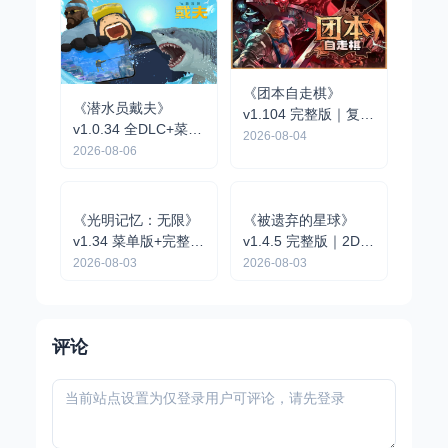
《团本自走棋》
《潜水员戴夫》
v1.104 完整版｜复古
v1.0.34 全DLC+菜单
队伍制肉鸽自走棋手
2026-08-04
| 像素风海洋探索经
2026-08-06
游
营手游
《光明记忆：无限》
《被遗弃的星球》
v1.34 菜单版+完整版
v1.4.5 完整版｜2D像
｜第一人称动作战术
素点击解谜冒险手游
2026-08-03
2026-08-03
射击手游
评论