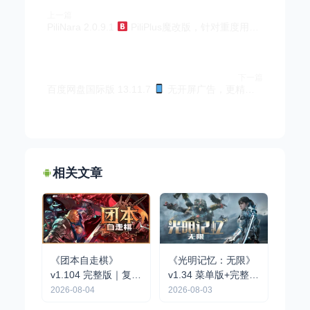
上一篇
PiliNara 2.0.9.1
PiliPlus魔改版，针对重度用户优化，体验更好
下一篇
百度网盘国际版 13.11.7
无开屏广告，更精简流畅
相关文章
《团本自走棋》
《光明记忆：无限》
v1.104 完整版｜复古
v1.34 菜单版+完整版
队伍制肉鸽自走棋手
｜第一人称动作战术
2026-08-04
2026-08-03
游
射击手游