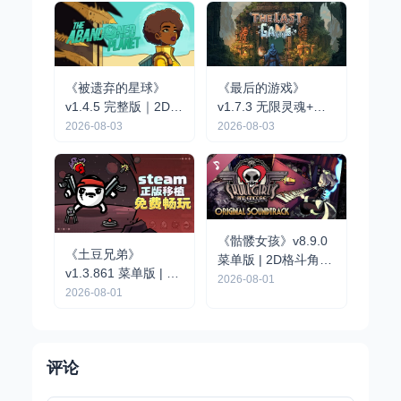
《被遗弃的星球》
《最后的游戏》
v1.4.5 完整版｜2D像
v1.7.3 无限灵魂+完
素点击解谜冒险手游
整版｜肉鸽弹幕动作
2026-08-03
2026-08-03
手游
《骷髅女孩》v8.9.0
《土豆兄弟》
菜单版 | 2D格斗角色
v1.3.861 菜单版 | 自
扮演手游
2026-08-01
上而下 Roguelike 竞
2026-08-01
技场射击割草手游
评论