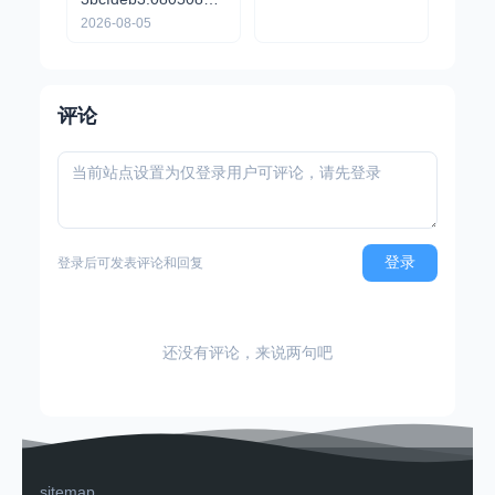
开源免费 - 聚合海量
2026-08-05
音乐/高颜值流畅/支
持下载
评论
登录
登录后可发表评论和回复
还没有评论，来说两句吧
sitemap