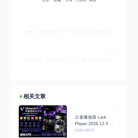
点赞
收藏
分享
二维码
海报
上一篇
《核爆：末日余生》v1.51 完整版｜冷战苏式废土硬核回合CRPG手游
下一篇
《生化危机：生存小队》v1.7.2 菜单版 | 生化题材生存策略手游
相关文章
云雀播放器 Lark
Player 2026.12.5 高
级版
高颜值音乐
2026-08-07
播放器，动画非常流