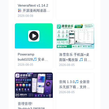
畅，全球超1亿用户
VeneraNext v1.14.2
开源漫画阅读器，
可导入漫画源，支持
2026-08-08
多家漫画平台
Poweramp
洛雪音乐 手机版+桌
build1028
安卓最
面版+魔改版
目前
强音乐播放器，解锁
最强免费音乐软件，
2026-08-05
2026-08-05
高级版
支持无损下载
音阅 1.3.0
全新音
乐无损下载，支持下
载歌词和封面
2026-08-05
音理音理!
3bcfdeb3.08050855