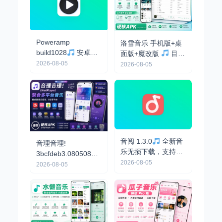
Poweramp
洛雪音乐 手机版+桌
build1028
安卓最
面版+魔改版
目前
强音乐播放器，解锁
最强免费音乐软件，
2026-08-05
2026-08-05
高级版
支持无损下载
音阅 1.3.0
全新音
音理音理!
乐无损下载，支持下
3bcfdeb3.08050855
载歌词和封面
2026-08-05
开源免费 - 聚合海量
2026-08-05
音乐/高颜值流畅/支
持下载