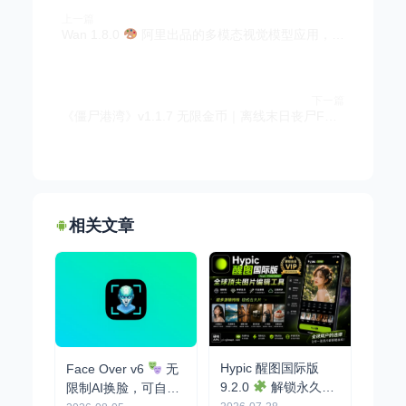
上一篇
Wan 1.8.0
阿里出品的多模态视觉模型应用，AI视频和图片创作
下一篇
《僵尸港湾》v1.1.7 无限金币｜离线末日丧尸FPS手游
相关文章
Hypic 醒图国际版
Face Over v6
无
9.2.0
解锁永久会
限制AI换脸，可自定
员，免登录