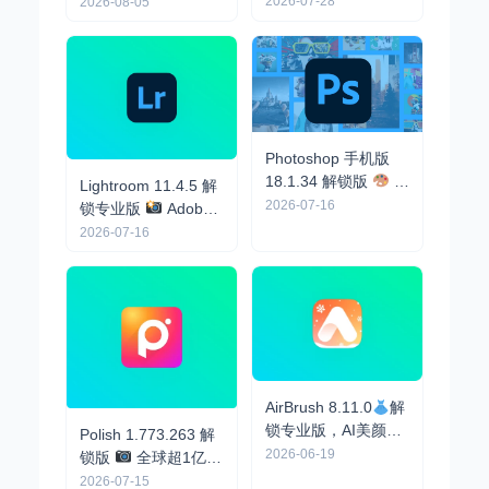
义照片
2026-07-28
2026-08-05
Photoshop 手机版
18.1.34 解锁版
最
Lightroom 11.4.5 解
强大的PS修图工具
2026-07-16
锁专业版
Adobe
出品，摄影师版PS，
2026-07-16
P图神器
AirBrush 8.11.0
解
锁专业版，AI美颜、
Polish 1.773.263 解
视频水印消除、AI换
2026-06-19
锁版
全球超1亿次
衣、手办图等
下载，比美图秀秀好
2026-07-15