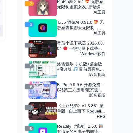
PiuPiu酱 2.5.4
无敏感
2
无限制虚拟女友, 新增角色
市场
AI工具
Tavo 酒馆AI 0.91.0
无
3
敏感虚拟聊天无限制 ，可
导入无限角色卡
AI工具
番茄小说下载器 2026.08.
4
04
一键批量下载番茄
小说
Windows软件
洛雪音乐 手机版+桌面版
5
+魔改版
目前最强免费
音乐软件，支持无损下载
影音视听
BiliPai 9.9.9.6 开源免费 -
6
B站第三方应用/液态玻璃
设计
影音视听
《土豆兄弟》v1.3.861 菜
7
单版 | 自上而下 Roguelike
竞技场射击割草手游
RPG
Readify（悦读）2.6.0
8
有情感的AI电子书朗读，