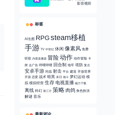
多国语言，支持多格式
影音视听
标签
steam移植
RPG
AI生图
手游
像素风
休闲
免费
TV
中世纪
动作
冒险
听歌
动作冒险
卡
内置直播源
回合制
塔防
哔哩哔哩
地牢
牌
去广告
复古
安卓手游
射击
对战
建造
开放世界
平台
战术
暗黑
梦幻运动
模
开源
恋爱
末日
格斗
生存
电视直播
拟
模拟经营
磁力下载
策略
肉鸽
离线
科幻
角色扮演
第三方
解谜
音乐
最新评论