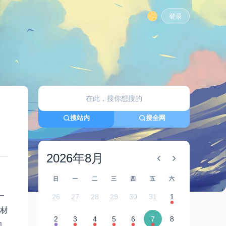
登录
搜站内
搜全网
2026年8月
日
一
二
三
四
五
六
一
26
27
28
29
30
31
1
材
2
3
4
5
6
7
8
功