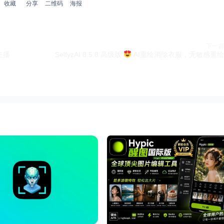
收藏
分享
二维码
海报
下一篇
主播
SelfyzAI 8.5.8 高级版
AI重绘消除衣服，无敏感重绘