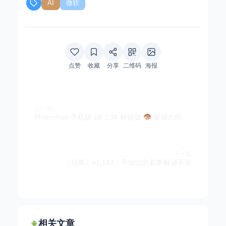
AI
微软
点赞
收藏
分享
二维码
海报
上一篇
Photoshop 手机版 18.1.34 解锁版
最强大的PS修图工具
下一篇
《往事》v1.134｜手绘治愈叙事解谜手游
相关文章