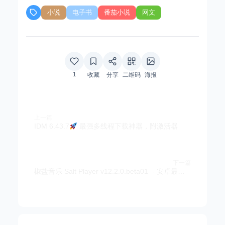
小说
电子书
番茄小说
网文
1
收藏
分享
二维码
海报
上一篇
IDM 6.43.7
最强多线程下载神器，附激活器
下一篇
椒盐音乐 Salt Player v12.2.0.beta01 - 安卓最强音乐播放器/高颜值/USB独占输出