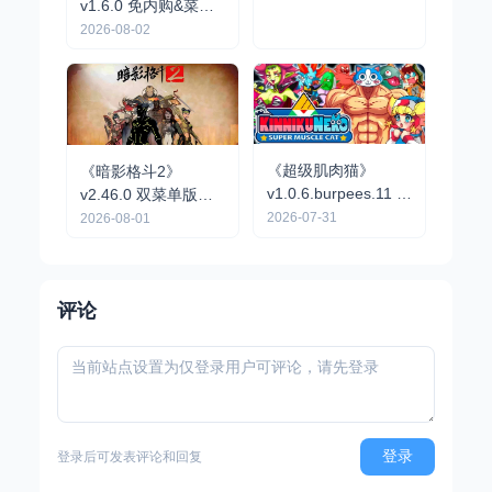
中文菜单版 | 怀旧像
v1.6.0 免内购&菜单
素风硬核动作RPG手
版 | 黑暗幻想风动作
2026-08-02
2026-08-02
游
地牢冒险手游
《超级肌肉猫》
《暗影格斗2》
v1.0.6.burpees.11 完
v2.46.0 双菜单版｜
整版｜2D横版动作冒
剪影格斗RPG手游
2026-07-31
2026-08-01
险手游
评论
登录
登录后可发表评论和回复