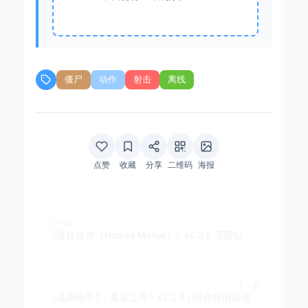
僵尸
动作
射击
离线
点赞
收藏
分享
二维码
海报
上一篇
《辣妹合并（Hotties Merge）》v2.2.6 无限钻石版 | 美女互动合并解谜手游
下一篇
《孤胆枪手2：重装上阵》v1.1.4 | 经典怀旧异形射击手游