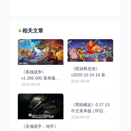
相关文章
《西游释厄传》
《英雄战争》
v2020.10.24.14 菜单
v1.285.000 菜单版 |
版｜经典街机横版动
2026-08-04
战略战术RPG手游
2026-08-05
作格斗手游
《黑暗崛起》0.27.13
《灵魂猎手：地牢》