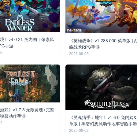
》v4.0.21 免内购｜像素风
《英雄战争》v1.285.000 菜单版 | 
PG手游
略战术RPG手游
06
2026-08-05
戏》v1.7.3 无限灵魂+完整
弹幕动作手游
《灵魂猎手：地牢》v1.6.0 免内购
03
单版 | 黑暗幻想风动作地牢冒险手
2026-08-02