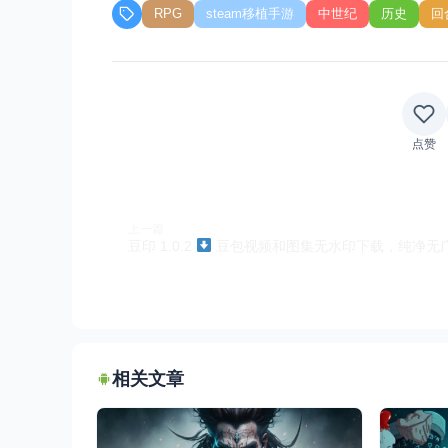
RPG
steam移植手游
中世纪
历史
回
点赞
上一篇
豆印 1.0.2
豆包视频和图集无水印下载，纯净无
相关文章