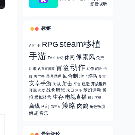
多国语言，支持多格式
影音视听
标签
steam移植
RPG
AI生图
手游
像素风
休闲
免费
TV
中世纪
动作
冒险
听歌
动作冒险
卡
内置直播源
回合制
塔防
哔哩哔哩
地牢
牌
去广告
复古
安卓手游
射击
对战
建造
开放世界
平台
战术
暗黑
梦幻运动
模
开源
末日
恋爱
格斗
生存
电视直播
拟
模拟经营
磁力下载
策略
肉鸽
离线
科幻
角色扮演
第三方
解谜
音乐
最新评论