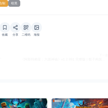
合制
暗黑
收藏
分享
二维码
海报
下一篇
广
《阿斯特赖亚：六面神谕》v1.2.991 完整版 | 骰子构筑类Rogue手游