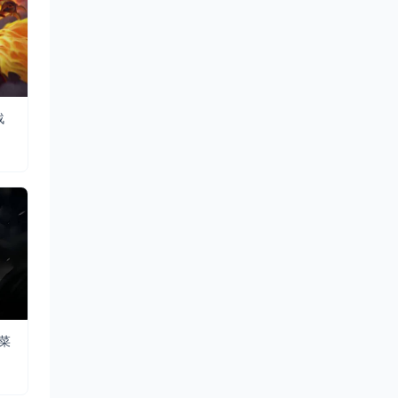
战
&菜
游