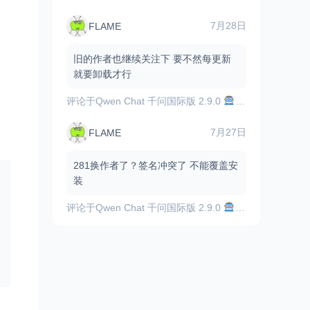
7月28日
FLAME
旧的作者也继续关注下 要不然每更新
就要卸载才行
评论于
Qwen Chat 千问国际版 2.9.0
顶尖的AI助手，
7月27日
FLAME
281换作者了？签名冲突了 不能覆盖安
装
评论于
Qwen Chat 千问国际版 2.9.0
顶尖的AI助手，