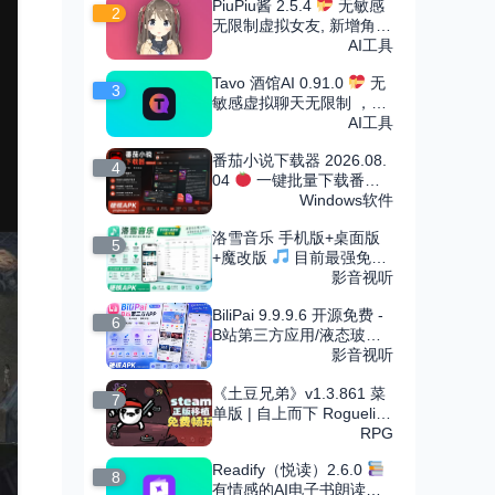
PiuPiu酱 2.5.4
无敏感
2
无限制虚拟女友, 新增角色
市场
AI工具
Tavo 酒馆AI 0.91.0
无
3
敏感虚拟聊天无限制 ，可
导入无限角色卡
AI工具
番茄小说下载器 2026.08.
4
04
一键批量下载番茄
小说
Windows软件
洛雪音乐 手机版+桌面版
5
+魔改版
目前最强免费
音乐软件，支持无损下载
影音视听
BiliPai 9.9.9.6 开源免费 -
6
B站第三方应用/液态玻璃
设计
影音视听
《土豆兄弟》v1.3.861 菜
7
单版 | 自上而下 Roguelike
竞技场射击割草手游
RPG
Readify（悦读）2.6.0
8
有情感的AI电子书朗读，