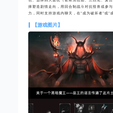
色、选择四大血统（诺斯法拉图、兰杰尼、麦吉
择塑造剧情走向，用回合制战斗对抗怪兽或参与P
力，同时支持游戏内聊天，在“成为破坏者”或“
【游戏图片】