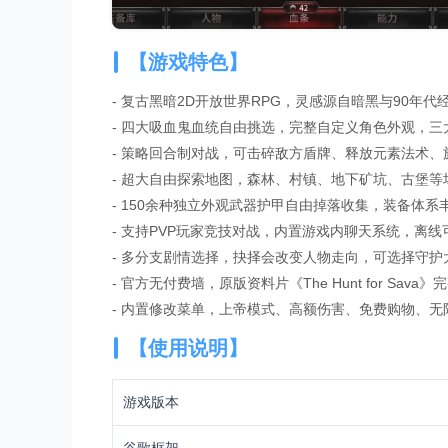
【游戏特色】
- 复古黑暗2D开放世界RPG，灵感源自暗黑与90年
- 四大吸血鬼血统自由挑选，完整自定义角色外观，三
- 策略回合制对战，可击碎敌方盾牌、释放元素法术
- 超大自由探索地图，森林、村镇、地下矿坑、古堡
- 150余种独立外观武器护甲自由掉落收集，装备体
- 支持PVP玩家竞技对战，内置游戏内聊天系统，离
- 多分支剧情选择，抉择会改变人物走向，可选择守
- 官方无付费墙，原版资料片《The Hunt for Sa
- 内置修改菜单，上帝模式、高额伤害、免费购物、
【使用说明】
游戏版本
谷歌框架