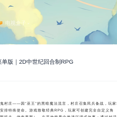
 电视盒子
 菜单版｜2D中世纪回合制RPG
鬼村庄——因“巫王”的黑暗魔法流言，村庄召集民兵备战，玩家
安排特殊使命。游戏致敬经典RPG，玩家可创建完全自定义角