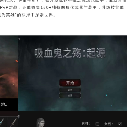
斯托夫、伊奎蒂斯），在开放世界中推进沉浸式故事：通过对话
vP对战，还能收集150+独特图形化武器与装甲，升级技能能
成为英雄”的抉择中探索世界。