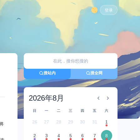
登录
搜站内
搜全网
2026年8月
日
一
二
三
四
五
六
26
27
28
29
30
31
1
将
2
3
4
5
6
7
8