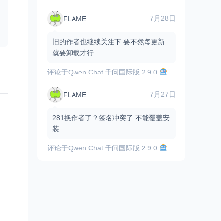
7月28日
FLAME
旧的作者也继续关注下 要不然每更新
就要卸载才行
评论于
Qwen Chat 千问国际版 2.9.0
顶尖的AI助手，
7月27日
FLAME
281换作者了？签名冲突了 不能覆盖安
装
评论于
Qwen Chat 千问国际版 2.9.0
顶尖的AI助手，