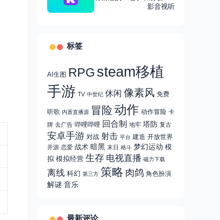
多国语言，支持多格式
影音视听
标签
steam移植
RPG
AI生图
手游
像素风
休闲
免费
TV
中世纪
动作
冒险
听歌
动作冒险
卡
内置直播源
回合制
塔防
哔哩哔哩
牌
去广告
地牢
复古
安卓手游
射击
对战
建造
开放世界
平台
战术
暗黑
梦幻运动
模
开源
恋爱
末日
格斗
生存
电视直播
拟
模拟经营
磁力下载
策略
肉鸽
离线
科幻
角色扮演
第三方
解谜
音乐
最新评论