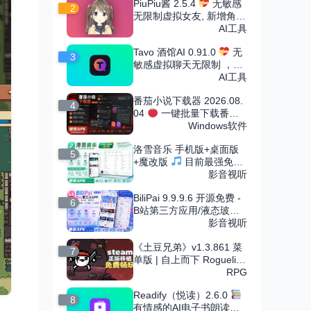
PiuPiu酱 2.5.4
无敏感
2
无限制虚拟女友, 新增角色
市场
AI工具
Tavo 酒馆AI 0.91.0
无
3
敏感虚拟聊天无限制 ，可
导入无限角色卡
AI工具
番茄小说下载器 2026.08.
4
04
一键批量下载番茄
小说
Windows软件
洛雪音乐 手机版+桌面版
5
+魔改版
目前最强免费
音乐软件，支持无损下载
影音视听
BiliPai 9.9.9.6 开源免费 -
6
B站第三方应用/液态玻璃
设计
影音视听
《土豆兄弟》v1.3.861 菜
7
单版 | 自上而下 Roguelike
竞技场射击割草手游
RPG
Readify（悦读）2.6.0
8
有情感的AI电子书朗读，