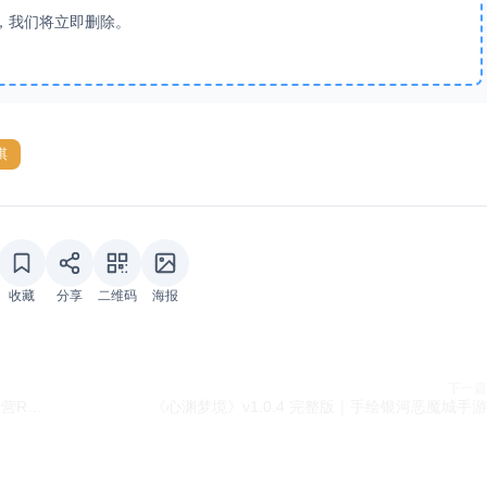
，我们将立即删除。
棋
收藏
分享
二维码
海报
下一篇
《铁匠铺传奇》v1.1.2.1 完整版｜中世纪铁匠模拟经营RPG手游
《心渊梦境》v1.0.4 完整版｜手绘银河恶魔城手游