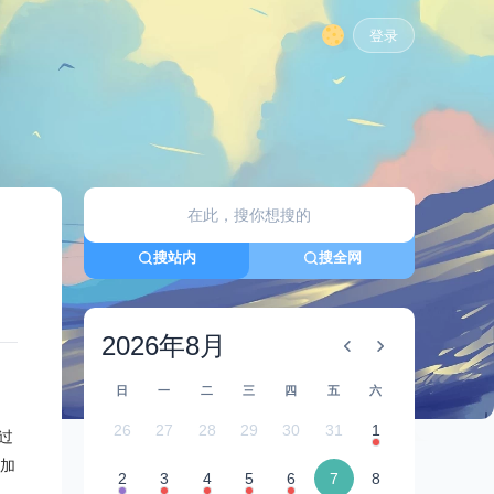
登录
搜站内
搜全网
2026年8月
日
一
二
三
四
五
六
26
27
28
29
30
31
1
过
加
2
3
4
5
6
7
8