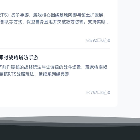
（RTS）战争手游，游戏核心围绕基地防御与领土扩张展
度部队等方式，保卫自身基地并突破敌方防御。支持实时多
592
0
0
典RTS即时战略塔防手游
游戏延续了前作硬核的战略玩法与史诗级的战斗场景，玩家将率领
势力，守护星系和平。 【游戏图片】 【游戏特色】 - 硬核RTS战略玩法：延续系列经典即
767
0
0