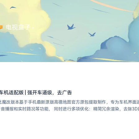
 电视盒子
车机适配版 | 强开车道级，去广告
图此魔改版本基于手机最新原版高德地图官方原包提取制作，专为车机界面
：精简冗余渲染，去除3D建筑渲染效果，降低硬件负载，使运行更流畅；全程无广