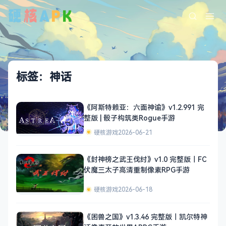
标签：神话
《阿斯特赖亚：六面神谕》v1.2.991 完
整版 | 骰子构筑类Rogue手游
硬核游戏
2026-06-21
《封神榜之武王伐纣》v1.0 完整版｜FC
伏魔三太子高清重制像素RPG手游
硬核游戏
2026-06-18
《困兽之国》v1.3.46 完整版｜凯尔特神