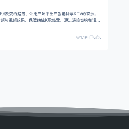
习惯改变的趋势，让用户足不出户就能畅享KTV的欢乐。
频与视频效果，保障绝佳K歌感受。通过连接音响和话
1.1K+
0
0