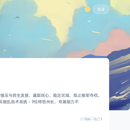
登录
事镇压与民生发展，赢取民心、稳定区域，阻止叛军夺权。
，创新反叛乱战术系统 - 9位特色州长，专属能力不
766
0
1