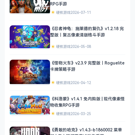
RPG手游
硬核游戏
2026-07-11
《忍者神龟：施莱德的复仇》v1.2.18 完
整版｜复古像素清版格斗手游
硬核游戏
2026-05-08
《怪物火车》v2.3.9 完整版｜Roguelite
卡牌策略手游
硬核游戏
2026-04-12
《科洛蒙》v1.4.1 免内购版 | 现代像素怪
物收集RPG手游
硬核游戏
2026-03-25
《勇敢的哈克》v1.4.3-b1860002 菜单