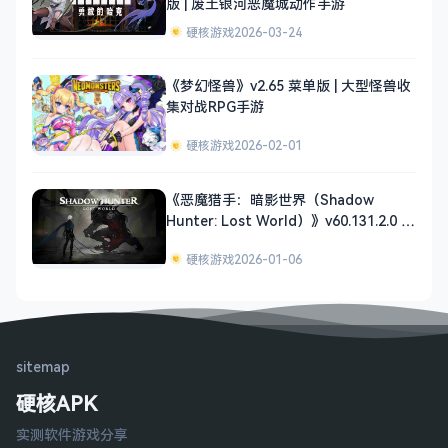
版 | 废土银河恶魔城动作手游
硬核游戏
2026-03-24
《梦幻怪兽》v2.65 菜单版 | 大型怪兽收
集对战RPG手游
硬核游戏
2026-02-01
《恶魔猎手：暗影世界（Shadow
Hunter: Lost World）》v60.131.2.0 菜
单版 | 硬核暗黑风动作RPG手游
硬核游戏
2026-01-06
sitemap
硬核APK
实测软件游戏分享