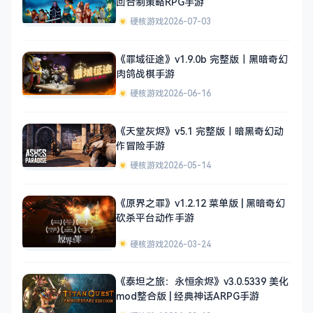
回合制策略RPG手游
硬核游戏
2026-07-03
《罪域征途》v1.9.0b 完整版｜黑暗奇幻
肉鸽战棋手游
硬核游戏
2026-06-16
《天堂灰烬》v5.1 完整版｜暗黑奇幻动
作冒险手游
硬核游戏
2026-05-14
《原界之罪》v1.2.12 菜单版 | 黑暗奇幻
砍杀平台动作手游
硬核游戏
2026-03-24
《泰坦之旅：永恒余烬》v3.0.5339 美化
mod整合版 | 经典神话ARPG手游