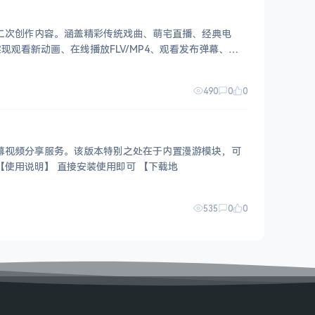
及二次创作内容。涵盖精彩传统戏曲、萌宅直播、经典电
观看新动画、在线播放FLV/MP4、观看发布弹幕、在
490
0
0
弹幕视频分享服务。该版本特别之处在于内置漫游模块，可
除广告并解除番剧限制，为用户带来更为纯净的视频观看体验。 大小：174 MB 【实测截图】 【使用说明】 直接安装使用即可 【下载地
535
0
0