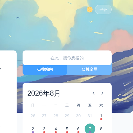
登录
游
搜站内
搜全网
2026年8月
日
一
二
三
四
五
六
26
27
28
29
30
31
1
接
季
2
3
4
5
6
7
8