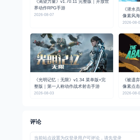
《渴望力量》v1.70.11 完整版｜开放世
界动作RPG手游
《潜水员戴
2026-08-07
像素风海
2026-08-
《光明记忆：无限》v1.34 菜单版+完
《被遗弃的
整版｜第一人称动作战术射击手游
像素点击
2026-08-03
2026-08-
评论