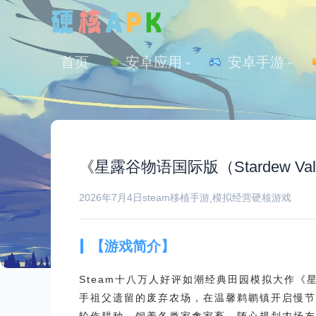
首页
安卓应用
 安卓手游
《星露谷物语国际版（Stardew Va
2026年7月4日
steam移植手游
模拟经营
硬核游戏
,
【游戏简介】
Steam十八万人好评如潮经典田园模拟大作
手祖父遗留的废弃农场，在温馨鹈鹕镇开启慢节