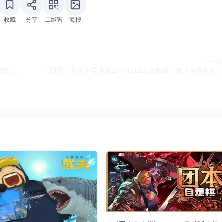
收藏
分享
二维码
海报
下一篇
《杜里亚诺》v1.1.3 免内购+菜单版｜北欧神话题材肉鸽割草手游
《阿西，美女室友竟然2》v1.0.12 完整版｜真人实拍FMV恋爱模拟手游