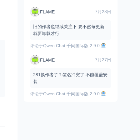
7月28日
FLAME
旧的作者也继续关注下 要不然每更新
就要卸载才行
评论于
Qwen Chat 千问国际版 2.9.0
顶尖的AI助手，
7月27日
FLAME
281换作者了？签名冲突了 不能覆盖安
装
评论于
Qwen Chat 千问国际版 2.9.0
顶尖的AI助手，