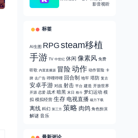
多国语言，支持多格式
影音视听
标签
steam移植
RPG
AI生图
手游
像素风
休闲
免费
TV
中世纪
动作
冒险
听歌
动作冒险
卡
内置直播源
回合制
塔防
哔哩哔哩
地牢
牌
去广告
复古
安卓手游
射击
对战
建造
开放世界
平台
战术
暗黑
梦幻运动
模
开源
恋爱
末日
格斗
生存
电视直播
拟
模拟经营
磁力下载
策略
肉鸽
离线
科幻
角色扮演
第三方
解谜
音乐
最新评论