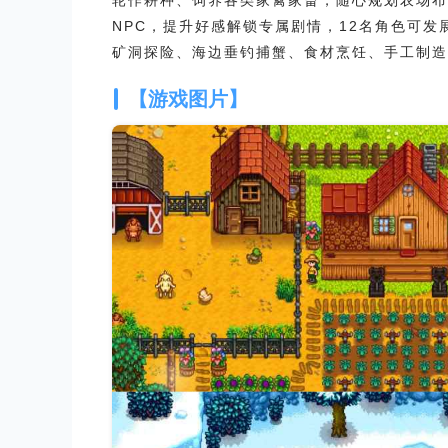
轮作耕种、饲养各类家禽家畜，随心规划农场布
NPC，提升好感解锁专属剧情，12名角色可
矿洞探险、海边垂钓捕蟹、食材烹饪、手工制造
【游戏图片】