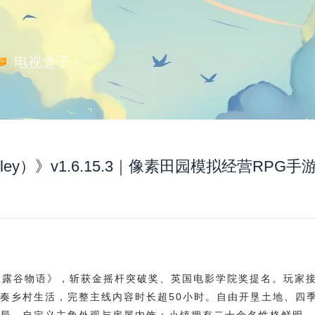
 电视盒子
lley）》v1.6.15.3｜像素田园模拟经营RPG手
《星露谷物语》，斩获金摇杆突破奖、英国电影学院奖提名。玩家
奏乡村生活，完整主线内容时长超50小时。自由开垦土地、四