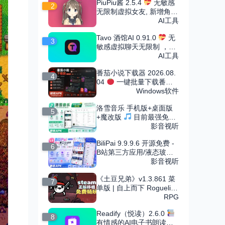
PiuPiu酱 2.5.4
无敏感
2
无限制虚拟女友, 新增角色
市场
AI工具
Tavo 酒馆AI 0.91.0
无
3
敏感虚拟聊天无限制 ，可
导入无限角色卡
AI工具
番茄小说下载器 2026.08.
4
04
一键批量下载番茄
小说
Windows软件
洛雪音乐 手机版+桌面版
5
+魔改版
目前最强免费
音乐软件，支持无损下载
影音视听
BiliPai 9.9.9.6 开源免费 -
6
B站第三方应用/液态玻璃
设计
影音视听
《土豆兄弟》v1.3.861 菜
7
单版 | 自上而下 Roguelike
竞技场射击割草手游
RPG
Readify（悦读）2.6.0
8
有情感的AI电子书朗读，