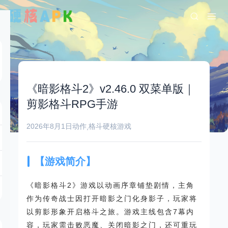
《暗影格斗2》v2.46.0 双菜单版｜
剪影格斗RPG手游
2026年8月1日
动作
格斗
硬核游戏
,
【游戏简介】
《暗影格斗2》游戏以动画序章铺垫剧情，主角
作为传奇战士因打开暗影之门化身影子，玩家将
以剪影形象开启格斗之旅。游戏主线包含7幕内
容，玩家需击败恶魔、关闭暗影之门，还可重玩