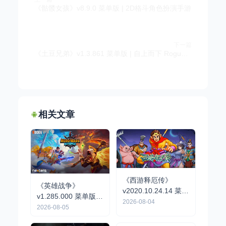
《骷髅女孩》v8.9.0 菜单版 | 2D格斗角色扮演手游
下一篇
《土豆兄弟》v1.3.861 菜单版 | 自上而下 Roguelike 竞技场射击割草手游
相关文章
《西游释厄传》
《英雄战争》
v2020.10.24.14 菜单
v1.285.000 菜单版 |
版｜经典街机横版动
2026-08-04
战略战术RPG手游
2026-08-05
作格斗手游