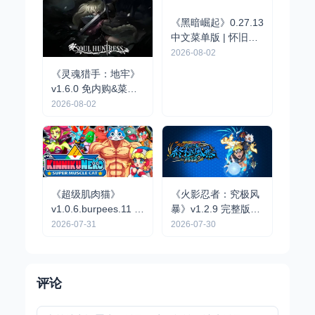
《黑暗崛起》0.27.13
《灵魂猎手：地牢》
中文菜单版 | 怀旧像
v1.6.0 免内购&菜单
素风硬核动作RPG手
版 | 黑暗幻想风动作
2026-08-02
2026-08-02
游
地牢冒险手游
《超级肌肉猫》
《火影忍者：究极风
v1.0.6.burpees.11 完
暴》v1.2.9 完整版｜
整版｜2D横版动作冒
漫改3D格斗动作手游
2026-07-31
2026-07-30
险手游
评论