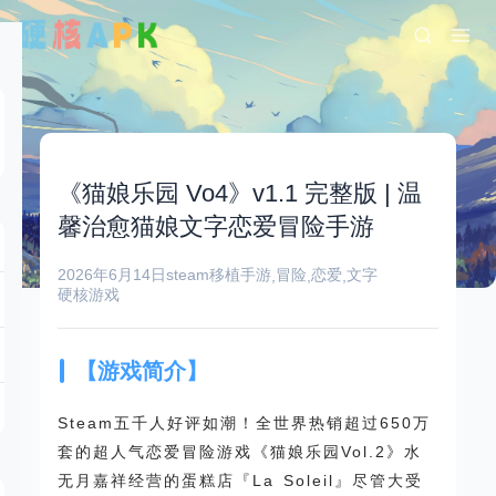
《猫娘乐园 Vo4》v1.1 完整版 | 温
馨治愈猫娘文字恋爱冒险手游
2026年6月14日
steam移植手游
冒险
恋爱
文字
,
,
,
硬核游戏
【游戏简介】
Steam五千人好评如潮！全世界热销超过650万
套的超人气恋爱冒险游戏《猫娘乐园Vol.2》水
无月嘉祥经营的蛋糕店『La Soleil』尽管大受