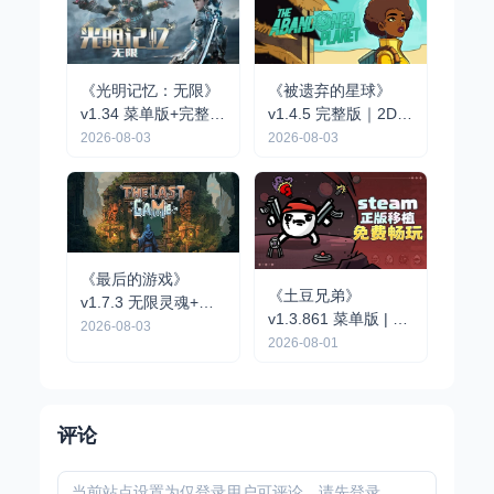
《光明记忆：无限》
《被遗弃的星球》
v1.34 菜单版+完整版
v1.4.5 完整版｜2D像
｜第一人称动作战术
素点击解谜冒险手游
2026-08-03
2026-08-03
射击手游
《最后的游戏》
《土豆兄弟》
v1.7.3 无限灵魂+完
v1.3.861 菜单版 | 自
整版｜肉鸽弹幕动作
2026-08-03
上而下 Roguelike 竞
2026-08-01
手游
技场射击割草手游
评论