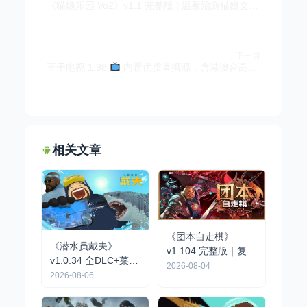
《猫娘乐园 Vo2》v1.1 完整版 | 温馨治愈猫娘文字恋爱冒险手游
下一篇
王子电视 1.98
内置优质直播源，含港澳台高清流畅直播
相关文章
《团本自走棋》
《潜水员戴夫》
v1.104 完整版｜复古
v1.0.34 全DLC+菜单
队伍制肉鸽自走棋手
2026-08-04
| 像素风海洋探索经
2026-08-06
游
营手游