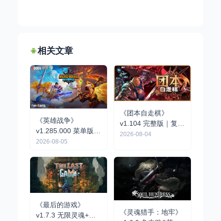
相关文章
《团本自走棋》
《英雄战争》
v1.104 完整版｜复古
v1.285.000 菜单版 |
队伍制肉鸽自走棋手
2026-08-04
战略战术RPG手游
2026-08-05
游
《最后的游戏》
《灵魂猎手：地牢》
v1.7.3 无限灵魂+完