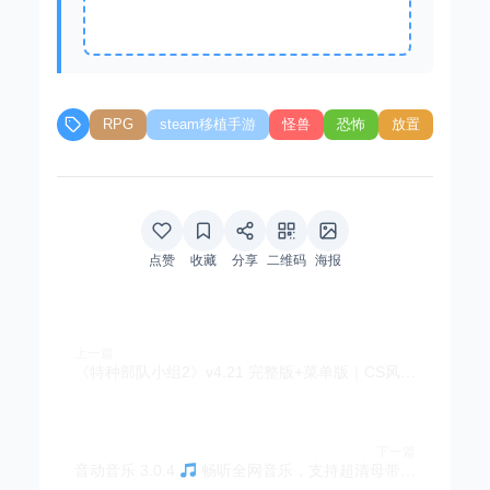
RPG
steam移植手游
怪兽
恐怖
放置
点赞
收藏
分享
二维码
海报
上一篇
《特种部队小组2》v4.21 完整版+菜单版｜CS风第一人称射击手游
下一篇
音动音乐 3.0.4
畅听全网音乐，支持超清母带下载