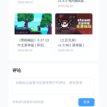
v1.6.0 免内购&菜单
整版｜肉鸽弹幕动作
2026-08-03
版 | 黑暗幻想风动作
2026-08-02
手游
地牢冒险手游
《黑暗崛起》0.27.13
《土豆兄弟》
中文菜单版 | 怀旧像
v1.3.861 菜单版 | 自
素风硬核动作RPG手
上而下 Roguelike 竞
2026-08-02
2026-08-01
游
技场射击割草手游
评论
登录
登录后可发表评论和回复