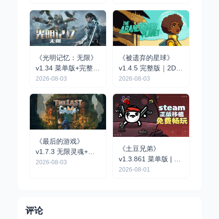
营手游
《光明记忆：无限》
《被遗弃的星球》
v1.34 菜单版+完整版
v1.4.5 完整版｜2D像
｜第一人称动作战术
素点击解谜冒险手游
2026-08-03
2026-08-03
射击手游
《最后的游戏》
《土豆兄弟》
v1.7.3 无限灵魂+完
v1.3.861 菜单版 | 自
整版｜肉鸽弹幕动作
2026-08-03
上而下 Roguelike 竞
2026-08-01
手游
技场射击割草手游
评论