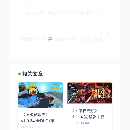
上一篇
《大侠立志传：碧血丹心》v1.2.126 全DLC版｜像素开放世界武侠手游
下一篇
柠檬音乐 1.2.0
聚合全网音乐，支持批量无损下载
相关文章
《团本自走棋》
《潜水员戴夫》
v1.104 完整版｜复古
v1.0.34 全DLC+菜单
队伍制肉鸽自走棋手
2026-08-04
| 像素风海洋探索经
2026-08-06
游