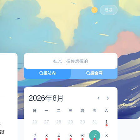
登录
搜站内
搜全网
2026年8月
日
一
二
三
四
五
六
26
27
28
29
30
31
1
类
跟
2
3
4
5
6
7
8