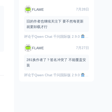
7月28日
FLAME
旧的作者也继续关注下 要不然每更新
就要卸载才行
评论于
Qwen Chat 千问国际版 2.9.0
顶尖的AI助手，
7月27日
FLAME
281换作者了？签名冲突了 不能覆盖安
装
评论于
Qwen Chat 千问国际版 2.9.0
顶尖的AI助手，