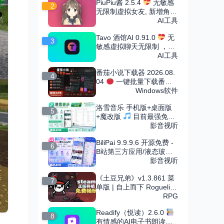
PiuPiu酱 2.5.4
无敏感
2
无限制虚拟女友, 新增角色
市场
AI工具
Tavo 酒馆AI 0.91.0
无
3
敏感虚拟聊天无限制 ，可
导入无限角色卡
AI工具
番茄小说下载器 2026.08.
4
04
一键批量下载番茄
小说
Windows软件
洛雪音乐 手机版+桌面版
5
+魔改版
目前最强免费
音乐软件，支持无损下载
影音视听
BiliPai 9.9.9.6 开源免费 -
6
B站第三方应用/液态玻璃
设计
影音视听
《土豆兄弟》v1.3.861 菜
7
单版 | 自上而下 Roguelike
竞技场射击割草手游
RPG
Readify（悦读）2.6.0
8
有情感的AI电子书朗读，