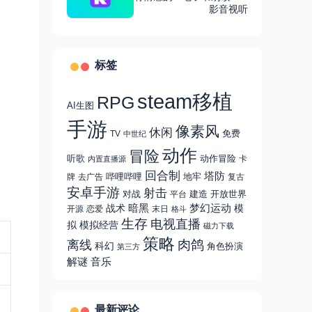
多国语言，支持多格式
影音视听
标签
steam移植
RPG
AI生图
手游
像素风
休闲
免费
TV
中世纪
动作
冒险
听歌
动作冒险
卡
内置直播源
回合制
塔防
哔哩哔哩
地牢
牌
去广告
复古
安卓手游
射击
对战
建造
开放世界
平台
战术
暗黑
梦幻运动
模
开源
恋爱
末日
格斗
生存
电视直播
拟
模拟经营
磁力下载
策略
肉鸽
离线
科幻
角色扮演
第三方
解谜
音乐
最新评论