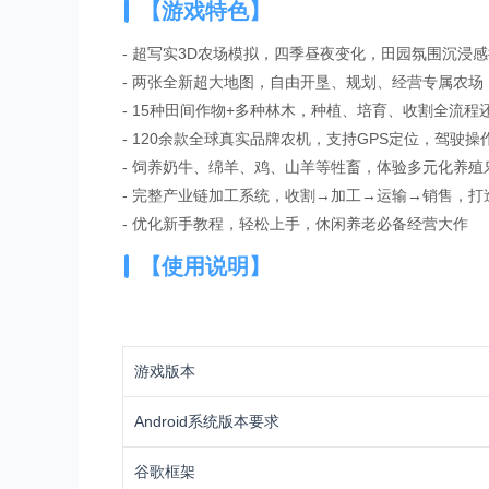
【游戏特色】
- 超写实3D农场模拟，四季昼夜变化，田园氛围沉浸
- 两张全新超大地图，自由开垦、规划、经营专属农场
- 15种田间作物+多种林木，种植、培育、收割全流程
- 120余款全球真实品牌农机，支持GPS定位，驾驶操
- 饲养奶牛、绵羊、鸡、山羊等牲畜，体验多元化养殖
- 完整产业链加工系统，收割→加工→运输→销售，打
- 优化新手教程，轻松上手，休闲养老必备经营大作
【使用说明】
游戏版本
Android系统版本要求
谷歌框架