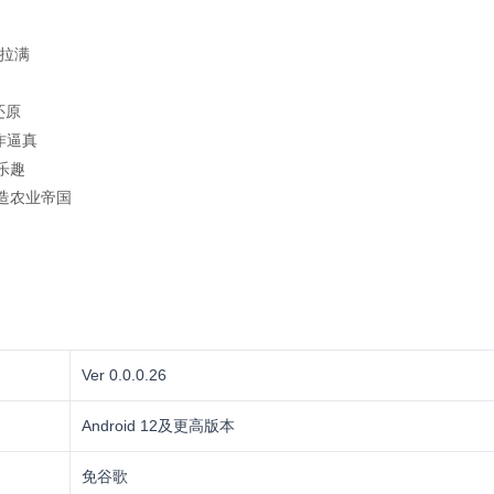
感拉满
还原
作逼真
乐趣
造农业帝国
Ver 0.0.0.26
Android 12及更高版本
免谷歌