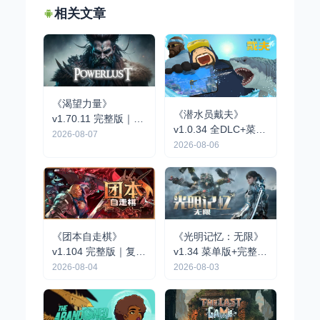
相关文章
《渴望力量》
《潜水员戴夫》
v1.70.11 完整版｜开
v1.0.34 全DLC+菜单
放世界动作RPG手游
2026-08-07
| 像素风海洋探索经
2026-08-06
营手游
《团本自走棋》
《光明记忆：无限》
v1.104 完整版｜复古
v1.34 菜单版+完整版
队伍制肉鸽自走棋手
｜第一人称动作战术
2026-08-04
2026-08-03
游
射击手游