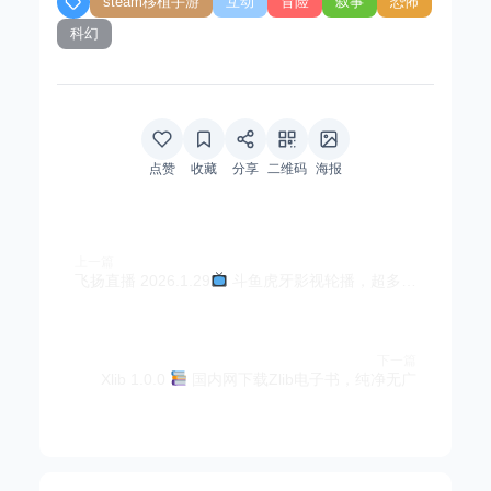
steam移植手游
互动
冒险
叙事
恐怖
科幻
点赞
收藏
分享
二维码
海报
上一篇
飞扬直播 2026.1.29
斗鱼虎牙影视轮播，超多港澳台，秒播不卡
下一篇
Xlib 1.0.0
国内网下载Zlib电子书，纯净无广