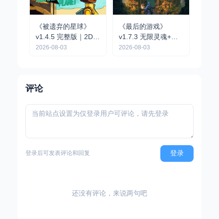
《被遗弃的星球》
《最后的游戏》
v1.4.5 完整版｜2D像
v1.7.3 无限灵魂+完
素点击解谜冒险手游
整版｜肉鸽弹幕动作
2026-08-03
2026-08-03
手游
评论
登录
登录后可发表评论和回复
还没有评论，来说两句吧