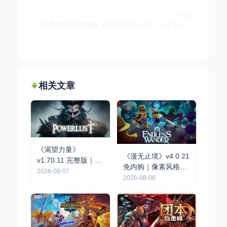
下一篇
《最终前哨：终极版（Final Outpost）》v2.3.31 完整版+无限资源 | 丧尸末日生存策略基地建造手游
相关文章
《渴望力量》
《漫无止境》v4.0.21
v1.70.11 完整版｜开
免内购｜像素风格肉
放世界动作RPG手游
2026-08-07
鸽RPG手游
2026-08-06