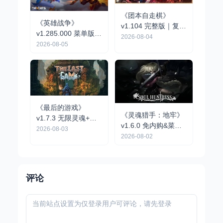
《团本自走棋》
《英雄战争》
v1.104 完整版｜复古
v1.285.000 菜单版 |
队伍制肉鸽自走棋手
2026-08-04
战略战术RPG手游
2026-08-05
游
《最后的游戏》
《灵魂猎手：地牢》
v1.7.3 无限灵魂+完
v1.6.0 免内购&菜单
整版｜肉鸽弹幕动作
2026-08-03
版 | 黑暗幻想风动作
2026-08-02
手游
地牢冒险手游
评论