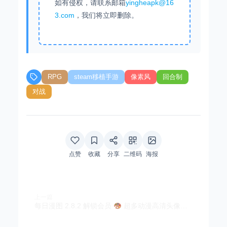
如有侵权，请联系邮箱
yingheapk@16
3.com
，我们将立即删除。
RPG
steam移植手游
像素风
回合制
对战
点赞
收藏
分享
二维码
海报
上一篇
每日漫图 2.8.2 解锁会员
超多动漫高清头像和壁纸，二次元爱好者必备