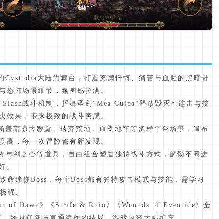
的Cvstodia大陆为舞台，打造充满忏悔、痛苦与血腥的黑暗哥
与恐怖场景细节，氛围感拉满。
 Slash战斗机制，挥舞圣剑“Mea Culpa”释放毁灭性连击与技
决效果，带来极致的战斗爽感。
，涵盖荒凉大教堂、遗弃荒地、血染地牢等多样平台场景，遍布
度高，每一次冒险都有新发现。
祈祷与剑之心等道具，自由组合塑造独特战斗方式，解锁不同进
好。
s与致命迷你Boss，每个Boss都有独特攻击模式与技能，需学习
感极强。
 Dawn》《Strife & Ruin》《Wounds of Eventide》全
sh模式、跨界任务与直通续作的结局，游戏内容大幅扩充。