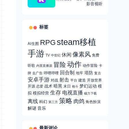
多国语言，支持多格式
影音视听
标签
steam移植
RPG
AI生图
手游
像素风
休闲
免费
TV
中世纪
动作
冒险
听歌
动作冒险
卡
内置直播源
回合制
塔防
哔哩哔哩
地牢
牌
去广告
复古
安卓手游
射击
对战
建造
开放世界
平台
战术
暗黑
梦幻运动
模
开源
末日
恋爱
格斗
生存
电视直播
拟
模拟经营
磁力下载
策略
肉鸽
离线
科幻
角色扮演
第三方
解谜
音乐
最新评论