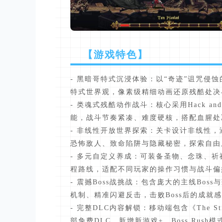
【游戏特色】
- 黑暗哥特式沉浸体验：以“奇迹”诅咒侵蚀
特式世界观，像素级精细动画还原残酷处决
- 类魂式残酷动作战斗：核心采用Hack and
能，战斗节奏紧凑、难度硬核，搭配血腥处
- 非线性开放世界探索：关卡设计非线性
恐怖敌人、致命陷阱与隐藏秘密，探索自由
- 多元自定义养成：可装备圣物、念珠、
程路线，适配不同玩家的操作习惯与战斗偏
- 震撼Boss战挑战：包含庞大的主线Bos
机制、精准闪避反击，击败Boss后的成就
- 完整DLC内容解锁：移动端包含《The Stir of
部免费DLC，新增新游戏+、Boss Ru