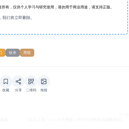
者所有，仅供个人学习与研究使用，请勿用于商业用途，请支持正版。
，我们将立即删除。
幻
砍杀
黑暗
收藏
分享
二维码
海报
下一篇
《地堡战争（Bunker Wars）》v1.15.14 菜单版 | 一战题材RTS塔防策略手游
《成圣之道》v1.0.9 完整版 | 中世纪传教题材战略模拟手游