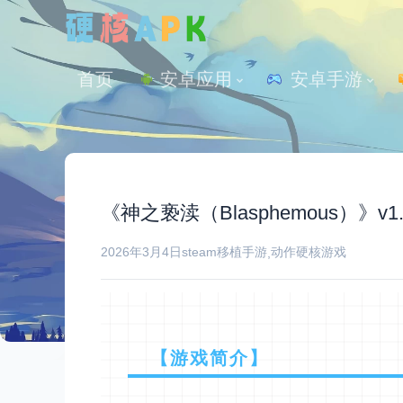
首页
安卓应用
 安卓手游
《神之亵渎（Blasphemous）》v
2026年3月4日
steam移植手游
动作
硬核游戏
,
【游戏简介】