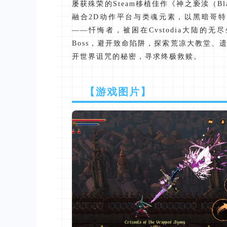
屡获殊荣的Steam移植佳作《神之亵渎（Bl
融合2D动作平台与类魂元素，以黑暗哥特
——忏悔者，被困在Cvstodia大陆的无
Boss，避开致命陷阱，探索荒凉大教堂
开世界诅咒的秘密，寻求终极救赎。
【游戏图片】