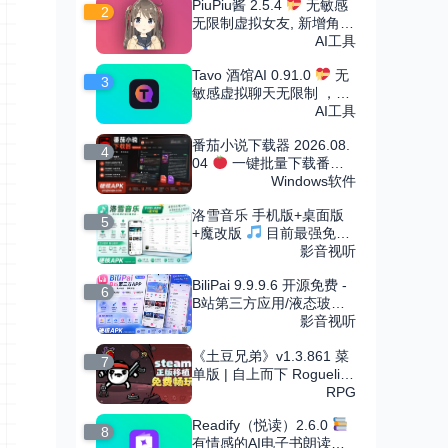
PiuPiu酱 2.5.4
无敏感
2
无限制虚拟女友, 新增角色
市场
AI工具
Tavo 酒馆AI 0.91.0
无
3
敏感虚拟聊天无限制 ，可
导入无限角色卡
AI工具
番茄小说下载器 2026.08.
4
04
一键批量下载番茄
小说
Windows软件
洛雪音乐 手机版+桌面版
5
+魔改版
目前最强免费
音乐软件，支持无损下载
影音视听
BiliPai 9.9.9.6 开源免费 -
6
B站第三方应用/液态玻璃
设计
影音视听
《土豆兄弟》v1.3.861 菜
7
单版 | 自上而下 Roguelike
竞技场射击割草手游
RPG
Readify（悦读）2.6.0
8
有情感的AI电子书朗读，