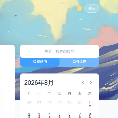
登录
搜站内
搜全网
2026年8月
日
一
二
三
四
五
六
26
27
28
29
30
31
1
2
3
4
5
6
7
8