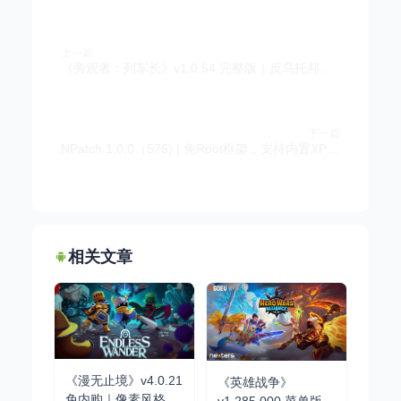
上一篇
《旁观者：列车长》v1.0.54 完整版｜反乌托邦道德抉择手游
下一篇
NPatch 1.0.0（576) | 免Root框架，支持内置XP模块，修补应用
相关文章
《漫无止境》v4.0.21
《英雄战争》
免内购｜像素风格肉