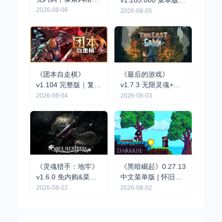
v1.285.000 菜单版 |
鸽RPG手游
2026-08-06
战略战术RPG手游
2026-08-05
《团本自走棋》
《最后的游戏》
v1.104 完整版｜复古
v1.7.3 无限灵魂+完
队伍制肉鸽自走棋手
整版｜肉鸽弹幕动作
2026-08-04
2026-08-03
游
手游
《黑暗崛起》0.27.13
《灵魂猎手：地牢》
中文菜单版 | 怀旧像
v1.6.0 免内购&菜单
素风硬核动作RPG手
版 | 黑暗幻想风动作
2026-08-02
2026-08-02
游
地牢冒险手游