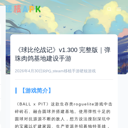
《球比伦战记》v1.300 完整版｜弹
珠肉鸽基地建设手游
2026年4月30日
steam移植手游
硬核游戏
RPG
,
【游戏简介】
《BALL x PIT》这款生存类roguelite游戏中击
碎砖石、融合圆球并搭建基地。使用弹性十足的
圆球对抗源源不断的敌人，想方设法搜刮深坑中
的宝藏以扩建家园、生产资源并招募独特英雄，