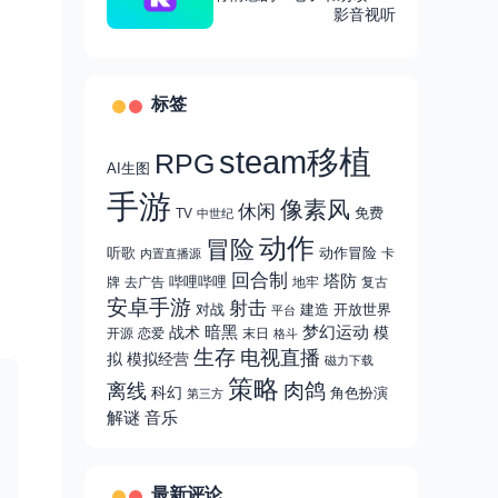
多国语言，支持多格式
影音视听
标签
steam移植
RPG
AI生图
手游
像素风
休闲
免费
TV
中世纪
动作
冒险
听歌
动作冒险
卡
内置直播源
回合制
塔防
哔哩哔哩
牌
去广告
地牢
复古
安卓手游
射击
对战
建造
开放世界
平台
战术
暗黑
梦幻运动
模
开源
恋爱
末日
格斗
生存
电视直播
拟
模拟经营
磁力下载
策略
肉鸽
离线
科幻
角色扮演
第三方
解谜
音乐
最新评论