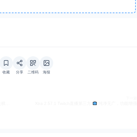
收藏
分享
二维码
海报
下一篇
《吾王保卫战》v1.3.24-a 菜单版+完整版｜肉鸽自走棋精品动作手游
Xtra 2.57.1 Twitch直播第三方
纯净无广，功能增强