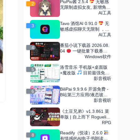
PiuPiu酱 2.5.4
无敏感
2
无限制虚拟女友, 新增角色
市场
AI工具
Tavo 酒馆AI 0.91.0
无
3
敏感虚拟聊天无限制 ，可
导入无限角色卡
AI工具
番茄小说下载器 2026.08.
4
04
一键批量下载番茄
小说
Windows软件
洛雪音乐 手机版+桌面版
5
+魔改版
目前最强免费
音乐软件，支持无损下载
影音视听
BiliPai 9.9.9.6 开源免费 -
6
B站第三方应用/液态玻璃
设计
影音视听
《土豆兄弟》v1.3.861 菜
7
单版 | 自上而下 Roguelike
竞技场射击割草手游
RPG
Readify（悦读）2.6.0
8
有情感的AI电子书朗读，