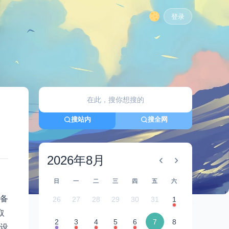
登录
搜站内
搜全网
2026年8月
日
一
二
三
四
五
六
备
26
27
28
29
30
31
1
取
2
3
4
5
6
7
8
设