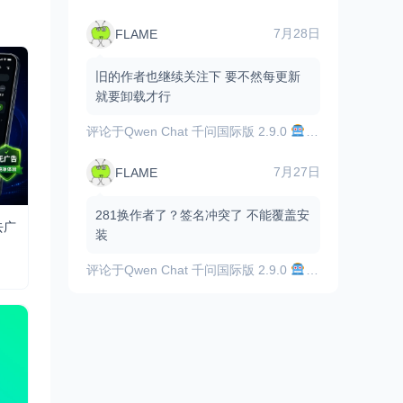
7月28日
FLAME
旧的作者也继续关注下 要不然每更新
就要卸载才行
评论于
Qwen Chat 千问国际版 2.9.0
顶尖的AI助手，
7月27日
FLAME
281换作者了？签名冲突了 不能覆盖安
去广
装
评论于
Qwen Chat 千问国际版 2.9.0
顶尖的AI助手，