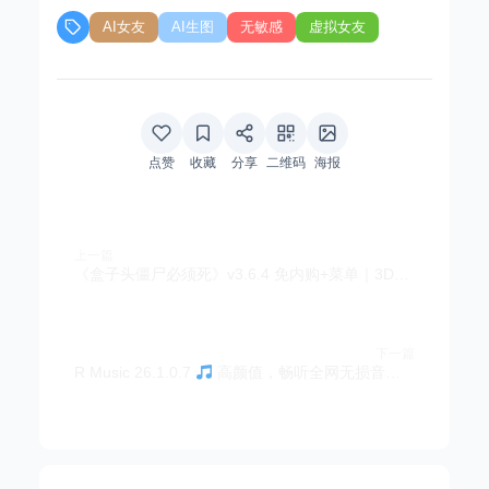
AI女友
AI生图
无敏感
虚拟女友
点赞
收藏
分享
二维码
海报
上一篇
《盒子头僵尸必须死》v3.6.4 免内购+菜单｜3D肉鸽僵尸射击手游
下一篇
R Music 26.1.0.7
高颜值，畅听全网无损音乐，支持无损下载