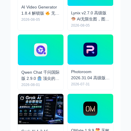
AI Video Generator
Lynix v2.7.0 高级版
1.8.4 解锁版
无限
AI无限生图，图生
AI视频生成
2026-08-05
视频
2026-08-05
Photoroom
Qwen Chat 千问国际
2026.31.04 高级版
版 2.9.0
顶尖的AI
法国大厂顶尖AI生
2026-07-31
助手，支持AI生图、
2026-08-01
图，电商作图神器
文生视频
OMate 1.9.9
无敏