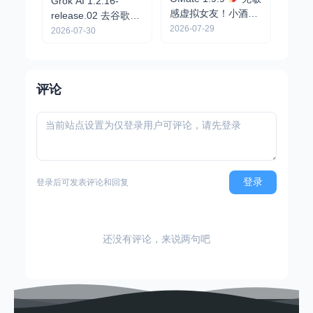
Grok AI 1.2.16-
感虚拟女友！小酒馆
release.02 去谷歌验
AI，可自定义角色卡
2026-07-29
证 - 无限制问答/全能
2026-07-30
AI助手
评论
登录
登录后可发表评论和回复
还没有评论，来说两句吧