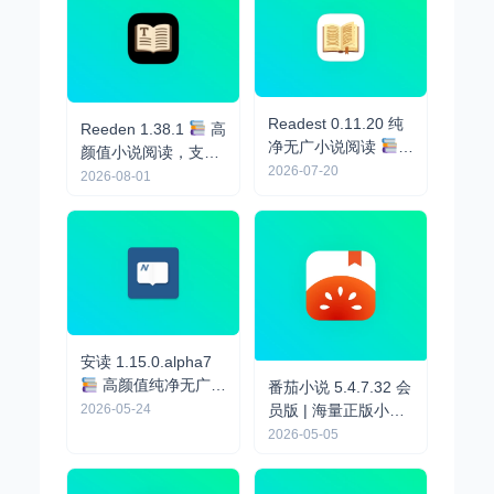
Readest 0.11.20 纯
Reeden 1.38.1
高
净无广小说阅读
颜值小说阅读，支持
免费开源、内置AI朗
2026-07-20
AI朗读，支持
2026-08-01
读引擎
MultiTTS
安读 1.15.0.alpha7
高颜值纯净无广小
番茄小说 5.4.7.32 会
说阅读，支持朗读听
员版 | 海量正版小
2026-05-24
书
说，全品类免费畅读
2026-05-05