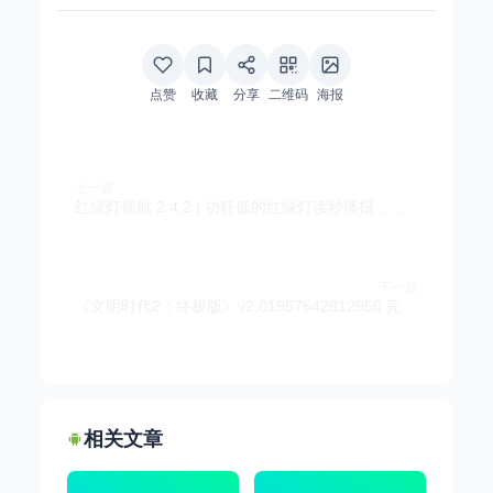
点赞
收藏
分享
二维码
海报
上一篇
红绿灯领航 2.4.2 | 功耗低的红绿灯读秒播报，低配车也能拥有
下一篇
《文明时代2：终极版》v2.01957642812950 完整版｜大战略历史模拟手游
相关文章