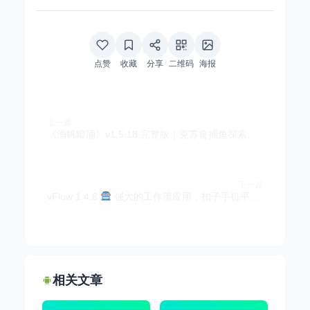
点赞
收藏
分享
二维码
海报
上一篇
《渔帆暗涌》v1.5.18 完整版｜克苏鲁捕鱼探索手游
下一篇
vFlow 1.4.8
强大的工作流应用，扣子手机平替版
相关文章