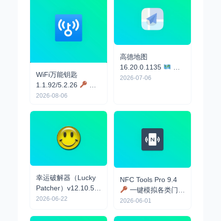
高德地图
16.20.0.1135
去
WiFi万能钥匙
广告，去建筑，强开
2026-07-06
1.1.92/5.2.26
纯
车道级，鹰眼守护，
净去广告，秒连WiFi
2026-08-06
AI云控红绿灯
幸运破解器（Lucky
NFC Tools Pro 9.4
Patcher）v12.10.5 |
一键模拟各类门禁
解锁应用内购，去除
2026-06-22
卡，电梯卡，公交卡
2026-06-01
应用广告等