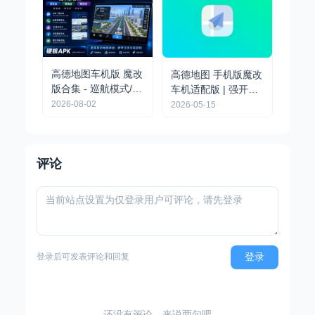
高德地图车机版 魔改
高德地图 手机版魔改
版合集 - 巡航模式/红
车机适配版 | 强开车
绿灯读秒/背景美化/
道级，去广告
2026-08-02
2026-05-15
字体修改等
评论
登录
登录后可发表评论和回复
还没有评论，来说两句吧