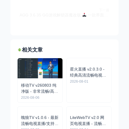
下一篇
AGG 3.6.35 GG游戏解锁器魔改版
一款界面更优美、专为安卓玩家打造的游戏解锁器
相关文章
移动TV v260803 纯
净版 - 非常流畅/高清
星火直播 v2.0.3.0 -
电视直播/央卫视频
2026-08-06
经典高清流畅电视直
道/
播/港澳台海外直播
2026-08-01
LiteWebTV v2.0 网