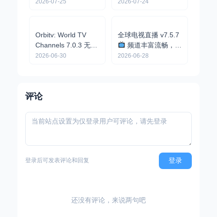
页电视直播 - 流畅不
卡顿/永久可用不失效
2026-07-24
魄狼TV v1.0.6 - 最新
流畅电视直播/支持回
看/播放不卡
2026-07-25
Orbitv: World TV
全球电视直播 v7.5.7
Channels 7.0.3 无广
频道丰富流畅，港
告版
聚合全球多
澳台，国际频道，电
2026-06-30
2026-06-28
个国家电视直播频道
影轮播等
评论