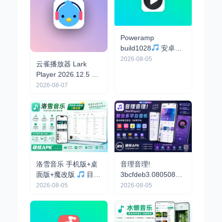
Poweramp
build1028
安卓最
强音乐播放器，解锁
2026-08-05
云雀播放器 Lark
高级版
Player 2026.12.5 高
级版
高颜值音乐
2026-08-07
播放器，动画非常流
畅，全球超1亿用户
音理音理!
洛雪音乐 手机版+桌
3bcfdeb3.08050855
面版+魔改版
目前
开源免费 - 聚合海量
最强免费音乐软件，
2026-08-05
2026-08-05
音乐/高颜值流畅/支
支持无损下载
持下载