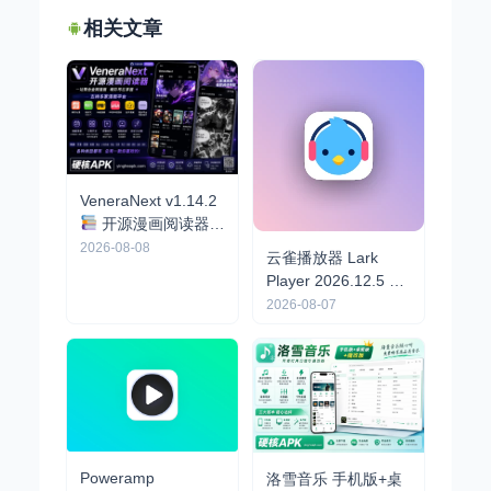
相关文章
VeneraNext v1.14.2
开源漫画阅读器，
可导入漫画源，支持
2026-08-08
云雀播放器 Lark
多家漫画平台
Player 2026.12.5 高
级版
高颜值音乐
2026-08-07
播放器，动画非常流
畅，全球超1亿用户
Poweramp
洛雪音乐 手机版+桌