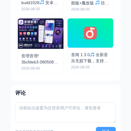
build1028
安卓最
面版+魔改版
目前
强音乐播放器，解锁
最强免费音乐软件，
2026-08-05
2026-08-05
高级版
支持无损下载
音阅 1.3.0
全新音
音理音理!
乐无损下载，支持下
3bcfdeb3.08050855
载歌词和封面
2026-08-05
开源免费 - 聚合海量
2026-08-05
音乐/高颜值流畅/支
持下载
评论