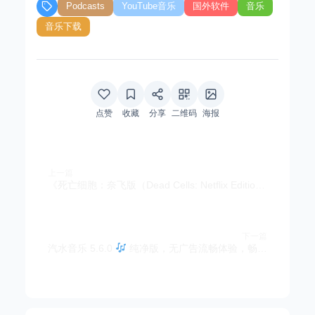
Podcasts
YouTube音乐
国外软件
音乐
音乐下载
点赞
收藏
分享
二维码
海报
上一篇
《死亡细胞：奈飞版（Dead Cells: Netflix Edition）》v3.5.9 菜单版 | 经典Roguevania动作平台手游
下一篇
汽水音乐 5.6.0
纯净版，无广告流畅体验，畅听正版歌曲